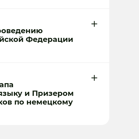
проведению
ийской Федерации
апа
языку и Призером
ков по немецкому