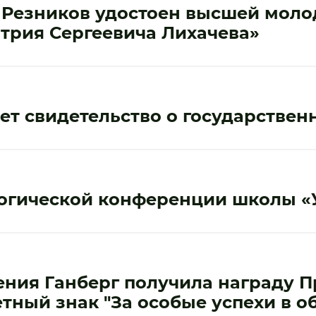
р Резников удостоен высшей мол
трия Сергеевича Лихачева»
ет свидетельство о государствен
огической конференции школы «
ния Ганберг получила награду П
етный знак "За особые успехи в о