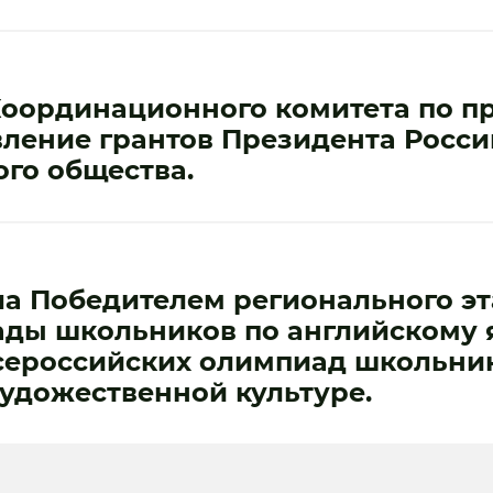
Координационного комитета по 
вление грантов Президента Росс
ого общества.
ла Победителем регионального эт
ады школьников по английскому 
сероссийских олимпиад школьни
художественной культуре.