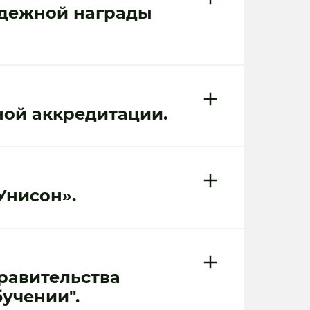
одежной награды
ной аккредитации.
Унисон».
равительства
бучении".