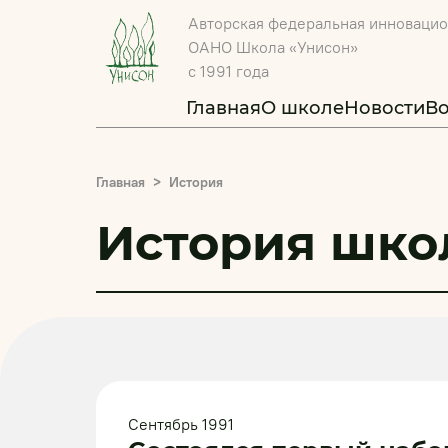
Авторская федеральная инноваци
ОАНО Школа «Унисон»
с 1991 года
Главная
О школе
Новости
В
Главная
История
История шко
Сентябрь 1991