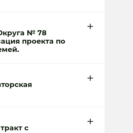
Округа № 78
ация проекта по
емей.
вторская
тракт с