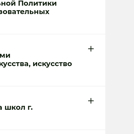
ьной Политики
азовательных
ами
усства, искусство
 школ г.