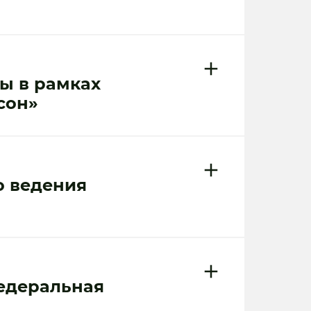
ы в рамках
сон»
о ведения
едеральная