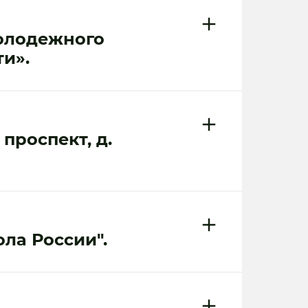
Молодежного
и».
проспект, д.
ла России".