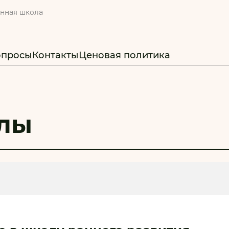
онная школа
опросы
Контакты
Ценовая политика
лы