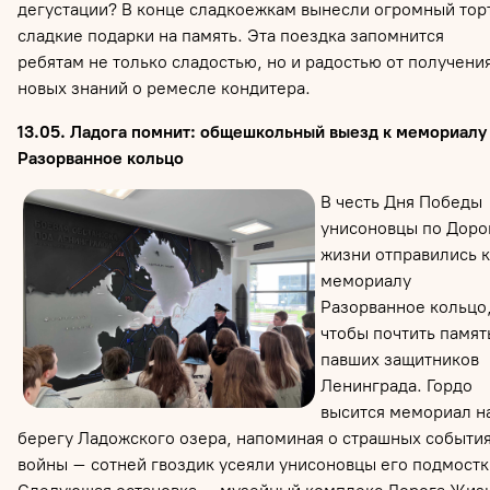
дегустации? В конце сладкоежкам вынесли огромный тор
сладкие подарки на память. Эта поездка запомнится
ребятам не только сладостью, но и радостью от получени
новых знаний о ремесле кондитера.
13.05. Ладога помнит: общешкольный выезд к мемориалу
Разорванное кольцо
В честь Дня Победы
унисоновцы по Доро
жизни отправились к
мемориалу
Разорванное кольцо
чтобы почтить памят
павших защитников
Ленинграда. Гордо
высится мемориал н
берегу Ладожского озера, напоминая о страшных событи
войны – сотней гвоздик усеяли унисоновцы его подмостк