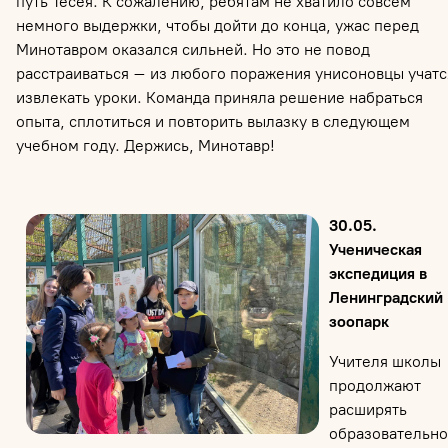
путь Тесея. К сожалению, ребятам не хватило совсем
немного выдержки, чтобы дойти до конца, ужас перед
Минотавром оказался сильней. Но это не повод
расстраиваться – из любого поражения унисоновцы учатс
извлекать уроки. Команда приняла решение набраться
опыта, сплотиться и повторить вылазку в следующем
учебном году. Держись, Минотавр!
30.05.
Ученическая
экспедиция в
Ленинградский
зоопарк
Учителя школы
продолжают
расширять
образовательн