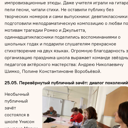
импровизационные этюды. Даже учителя играли на гитара
пели песни, читали стихи. Не оставили публику без
творческих номеров и сами выпускники: девятиклассники
подготовили мелодраматическую композицию о любви п
мотивам трагедии Ромео и Джульетта,
одиннадцатиклассники поделились воспоминаниями о
школьных годах и подарили слушателям прекрасное
стихотворение на двух языках. Огромную благодарность 
организацию праздника школа выражает команде звёздн
педагогов актёрского мастерства: Андрею Николаевичу
Шимко, Полине Константиновне Воробьёвой.
25.05. Перевёрнутый публичный зачёт:
диалог поколений
Необычный
публичный
зачёт
состоялся
в
школе Унисон