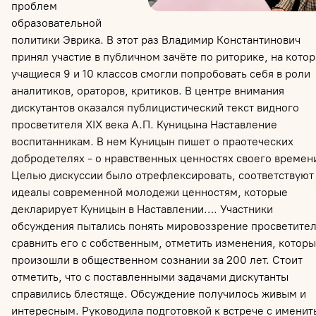
проблем
образовательной
политики Эврика. В этот раз Владимир Константинович
принял участие в публичном зачёте по риторике, на кото
учащиеся 9 и 10 классов смогли попробовать себя в роли
аналитиков, ораторов, критиков. В центре внимания
дискутантов оказался публицистический текст видного
просветителя
XIX века А.П. Куницына Наставление
воспитанникам. В нем Куницын пишет о праотеческих
добродетелях - о нравственных ценностях своего времен
Целью дискуссии было отрефлексировать, соответствуют
идеалы современной молодежи ценностям, которые
декларирует Куницын в Наставлении…. Участники
обсуждения пытались понять мировоззрение просветител
сравнить его с собственным, отметить изменения, котор
произошли в общественном сознании за 200 лет. Стоит
отметить, что с поставленными задачами дискутанты
справились блестяще. Обсуждение получилось живым и
интересным. Руководила подготовкой к встрече с имени