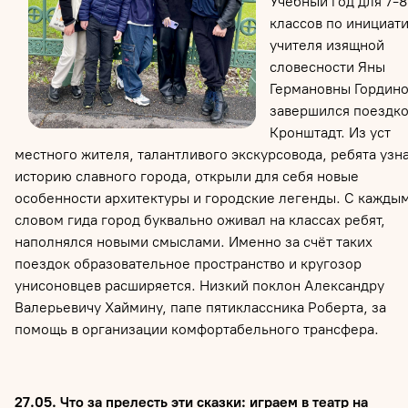
Учебный год для 7-8
классов по инициат
учителя изящной
словесности Яны
Германовны Гордин
завершился поездко
Кронштадт. Из уст
местного жителя, талантливого экскурсовода, ребята узн
историю славного города, открыли для себя новые
особенности архитектуры и городские легенды. С кажды
словом гида город буквально оживал на классах ребят,
наполнялся новыми смыслами. Именно за счёт таких
поездок образовательное пространство и кругозор
унисоновцев расширяется. Низкий поклон Александру
Валерьевичу Хаймину, папе пятиклассника Роберта, за
помощь в организации комфортабельного трансфера.
27.05. Что за прелесть эти сказки: играем в театр на