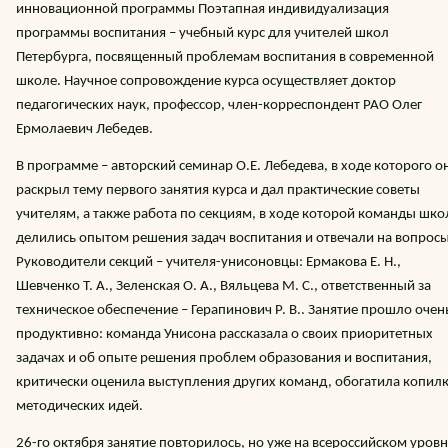
инновационной программы Поэтапная индивидуализация
программы воспитания – учебный курс для учителей школ
Петербурга, посвященный проблемам воспитания в современной
школе. Научное сопровождение курса осуществляет доктор
педагогических наук, профессор, член-корреспондент РАО Олег
Ермолаевич Лебедев.
В программе – авторский семинар О.Е. Лебедева, в ходе которого о
раскрыл тему первого занятия курса и дал практические советы
учителям, а также работа по секциям, в ходе которой команды шко
делились опытом решения задач воспитания и отвечали на вопросы
Руководители секций – учителя-унисоновцы: Ермакова Е. Н.,
Шевченко Т. А., Зеленская О. А., Вяльцева М. С., ответственный за
техническое обеспечение – Герапинович Р. В.. Занятие прошло очен
продуктивно: команда Унисона рассказала о своих приоритетных
задачах и об опыте решения проблем образования и воспитания,
критически оценила выступления других команд, обогатила копил
методических идей.
26-го октября занятие повторилось, но уже на всероссийском уров