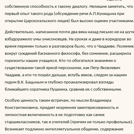
собственную способность к такому диалогу. Нелишне заметить, что
первый опыт такого рода (обсуждение речи А.П.Куницына при
открытии Царскосельского лицея) был высоко оценен участниками
Действительно, написанное почти два века назад письмо не на шут
взбудоражило умы унисоновцев. На уроках и даже в коридорах во
время перемен только и разговоров было, что о Чаадаеве. Полемик
вокруг суждений басманного философа, без сомнения, расширила
горизонты наших учащихся. Кто-то обогатился знаниями о
существовании такой яркой персоналии, как Петр Яковлевич
Чаадаев, а кто-то пошёл дальше, вглубь веков, следом за нашим
гидом В.К. Бацыным и глубоко проанализировал взгляды
ближайшего соратника Пушкина, сравнив их с собственными.
Особую ценность таким встречам, по мысли Владимира
Константиновича, придает искренняя заинтересованность и
личностная включенность в их подготовку как самих
старшеклассников, так и учителей (причем не только профильных).
Возникает подлинно интеллектуальное общение, содержание