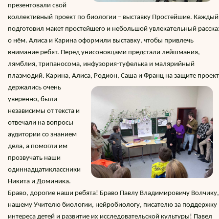
презентовали свой
коллективный проект по биологии – выставку Простейшие. Каждый
подготовил макет простейшего и небольшой увлекательный расска
о нём. Алиса и Карина оформили выставку, чтобы привлечь
внимание ребят. Перед унисоновцами предстали лейшмания,
лямблия, трипаносома, инфузория-туфелька и малярийный
плазмодий. Карина, Алиса, Родион, Саша и Франц на защите
проект
держались очень
уверенно, были
независимы от текста и
отвечали на вопросы
аудитории со знанием
дела, а помогли им
прозвучать наши
одиннадцатиклассники
Никита и Доминика.
Браво, дорогие наши ребята! Браво Павлу Владимировичу Волчику,
нашему Учителю биологии, нейробиологу, писателю за поддержку
интереса детей и развитие их исследовательской культуры! Павел