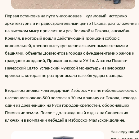
Первая остановка на пути унисоновцев – культовый, историко-
архитектурный и градостроительный центр Пскова, расположенны
на высоком мысу при слиянии рек Великой и Псковы, ансамбль
Кремля, в который вошли действующий Троицкий собор с
колокольней, крепостные укрепления с каменными стенами и
башнями, объекты Довмонтова города с фундаментами храмов и
гражданских зданий, Приказная палата XVII в. А затем Псково-
Печерский Свято-Успенский мужской монастырь и Печорская
крепость, которая не раз принимала на себя удары с запада.
Вторая остановка – легендарный Изборск – ныне небольшое село с
населением около 800 человек в 30 км к западу от Пскова, некогда
один из древнейших на Руси городов-крепостей, оборонявших
Псковские земли. После – долгожданный отдых на Словенских
ключах и в компании лебедей в Изборско-Мальской долине.
На следующи