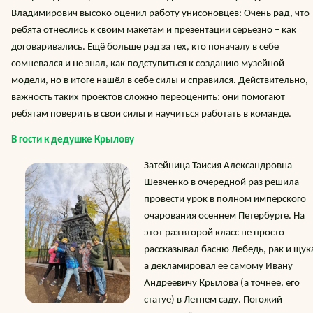
Владимирович высоко оценил работу унисоновцев: Очень рад, что
ребята отнеслись к своим макетам и презентации серьёзно – как
договаривались. Ещё больше рад за тех, кто поначалу в себе
сомневался и не знал, как подступиться к созданию музейной
модели, но в итоге нашёл в себе силы и справился. Действительно,
важность таких проектов сложно переоценить: они помогают
ребятам поверить в свои силы и научиться работать в команде.
В гости к дедушке Крылову
Затейница Таисия Александровна
Шевченко в очередной раз решила
провести урок в полном имперского
очарования осеннем Петербурге. На
этот раз второй класс не просто
рассказывал басню Лебедь, рак и щук
а декламировал её самому Ивану
Андреевичу Крылова (а точнее, его
статуе) в Летнем саду. Погожий