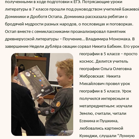
полученными в ходе подготовки к ЕГЭ. Потрясающие уроки
литературы в 7 классе прошли под руководством учителей Бакаево
Доминики и Дроботя Остапа. Доминика рассказала ребятам о
бродячей мудрости разных народов, о пословицах и поговорках.
Остап вместе с семиклассниками проанализировал памятник
древнерусской литературы – Поучение… Владимира Мономаха. В
завершение Недели дублёра овации сорвал Никита Бабкин. Его уро
географии в 5 классе – про
сто
космос. Делится учитель
географии Ольга Олеговна
Жебровская: Никита
Михайлович провел урок
географии в 5 классе. Урок
получился интересным и
метапредметным: изучали
Землю, считали, читали
Есенина и Пушкина,
любовались картиной
Куинджи, слушали "Лунную