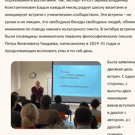
образования и воспитания. Так, эксперт ИПОП Эврика Владимир
Константинович Бацын каждый месяц радует школу визитами и
инициирует встречи с ученическим сообществом. Эти встречи – не
уроки и не лекции, это свободные беседы свободных людей, обмен
мнениями по поводу некоего культурного текста. В октябре встречи
были посвящены знаменитому первому философическому письму
Петра Яковлевича Чаадаева, написанному в 1829-31 годах и
продолжающем волновать умы и по сей день.
Б
ыла заявлен
двоякая цель
встреч. С одн
стороны, с
высоты двух
минувших
веков вступит
в диалог с
автором, а с
другой –
оценить