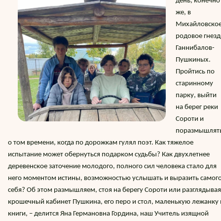
день, конечно
же, в
Михайловское
родовое гнезд
Ганнибалов-
Пушкиных.
Пройтись по
старинному
парку, выйти
на берег реки
Сороти и
поразмышлят
о том времени, когда по дорожкам гулял поэт. Как тяжелое
испытание может обернуться подарком судьбы? Как двухлетнее
деревенское заточение молодого, полного сил человека стало для
него моментом истины, возможностью услышать и выразить самог
себя? Об этом размышляем, стоя на берегу Сороти или разглядывая
крошечный кабинет Пушкина, его перо и стол, маленькую лежанку 
книги, – делится Яна Германовна Гордина, наш Учитель изящной