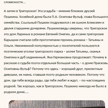
словесности...
А затем в Тригорское! Эта усадьба – имение близких друзей
Пушкина. Хозяйкой дома была П.А. Осипова-Вульф, глава большого
семейства. Ссыльный Пушкин подружился с ее сыном Алексеем и
двумя старшими дочерями. Пушкиноведы уверены, что Тригорское 
это дом Лариных в романе Евгений Онегин, да и сами тригорские
барышни считали себя прототипами героинь романа – Татьяны и
Ольги. Неизменной популярностью у посетителей пользуются
поэтические уголки тригорского парка – аллея Татьяны, скамья
Онегина и дуб уединенный. Яна Германовна продолжает: Почему в
рассказе о судьбе поэта отдельная большая часть – о доме Прасков
Осиповны Вульф? Потому что здесь – хороший друг, прелестные
девушки, их мама, ставшая поэту родным человеком. Потому что
дом, где тебе всегда рады, где тебя любят и ждут, – по-настоящему
родной. Так хорошо, как в Тригорском, Пушкину никогда не было в
родном доме…..