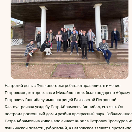
На третий день в Пушкиногорье ребята отправились в имение
Петровское, которое, как и Михайловское, было подарено Абраму
Петровичу Ганнибалу императрицей Елизаветой Петровной.
Благоустраивал усадьбу Петр Абрамович Ганнибал, его сын. Он
построил роскошный дом и разбил прекрасный парк. Взбалмошно
Петра Абрамовича живо напоминает Кирила Петрович Троекуров и
пушкинской повести Дубровский, а Петровское является прототип