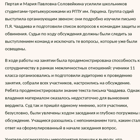
Пертая и Мария Павловна Соловейкина усилили школьников
студентами-третьекурсниками из РГПУ им. Герцена. Группа судий
выступила организующим звеном: они подробно изучили письмо
П.Я. Чаадаева и подготовили список вопросов к командам защиты и
обвинения. Судьи по ходу обсуждения должны были следить за
выступлением команд и исключать те вопросы, которые уже были
освещены.
В ходе работы на занятии была продемонстрирована способность к
сотрудничеству в рамках межличностных отношений: ученики 11
класса организовались и подготовили аудиторию к проведению
занятия, собрали всех участников, настроились на обсуждение.
Ребята продемонстрировали знание текста письма Чаадаева. Одна
владения материалом оказалось недостаточно для вынесения
вердикта. Суд так и пришёл единому мнению, хотя участники,
безусловно, были увлечены ходом заседания и глубоко погружены 
обсуждение. Учащиеся разошлись с непониманием того, каким стал
ответ на сформулированный в начале заседания вопрос.
Учителя-организаторы мероприятия пришли к выводу, что