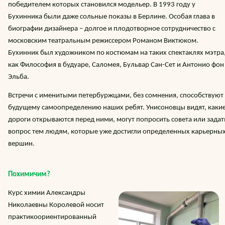
победителем которых становился модельер. В 1993 году у
Бухинника были даже сольные показы в Берлине. Особая глава в
биографии дизайнера – долгое и плодотворное сотрудничество с
московским театральным режиссером Романом Виктюком.
Бухинник был художником по костюмам на таких спектаклях мэтра
как Философия в будуаре, Саломея, Бульвар Сан-Сет и Антонио фон
Эльба.
Встречи с именитыми петербуржцами, без сомнения, способствуют
будущему самоопределению наших ребят. Унисоновцы видят, каки
дороги открываются перед ними, могут попросить совета или задат
вопрос тем людям, которые уже достигли определенных карьерны
вершин.
Похимичим?
Курс химии Александры
Николаевны Королевой носит
практикоориентированный