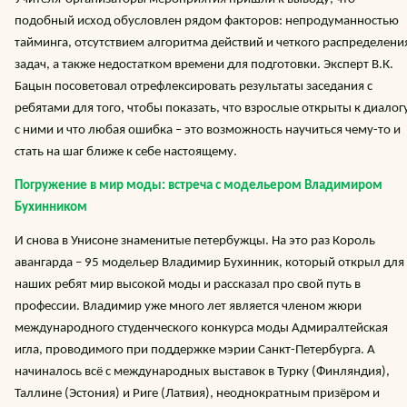
подобный исход обусловлен рядом факторов: непродуманностью
тайминга, отсутствием алгоритма действий и четкого распределени
задач, а также недостатком времени для подготовки. Эксперт В.К.
Бацын посоветовал отрефлексировать результаты заседания с
ребятами для того, чтобы показать, что взрослые открыты к диалог
с ними и что любая ошибка – это возможность научиться чему-то и
стать на шаг ближе к себе настоящему.
Погружение в мир моды: встреча с модельером Владимиром
Бухинником
И снова в Унисоне знаменитые петербужцы. На это раз Король
авангарда – 95 модельер Владимир Бухинник, который открыл для
наших ребят мир высокой моды и рассказал про свой путь в
профессии. Владимир уже много лет является членом жюри
международного студенческого конкурса моды Адмиралтейская
игла, проводимого при поддержке мэрии Санкт-Петербурга. А
начиналось всё с международных выставок в Турку (Финляндия),
Таллине (Эстония) и Риге (Латвия), неоднократным призёром и