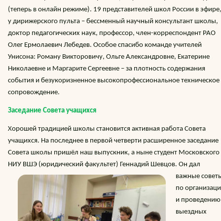
(теперь в онлайн режиме). 19 представителей школ России в эфире
у дирижерского пульта – бессменный научный консультант школы,
доктор педагогических наук, профессор, член-корреспондент РАО
Олег Ермолаевич Лебедев. Особое спасибо команде учителей
Унисона: Роману Викторовичу, Ольге Александровне, Екатерине
Николаевне и Маргарите Сергеевне – за плотность содержания
события и безукоризненное высокопрофессиональное техническое
сопровождение.
Заседание Совета учащихся
Хорошей традицией школы становится активная работа Совета
учащихся. На последнее в первой четверти расширенное заседание
Совета школы пришёл наш выпускник, а ныне студент Московского
НИУ ВШЭ (юридический факультет)
Геннадий Шевцов. Он дал
важные совет
по организац
и проведению
выездных