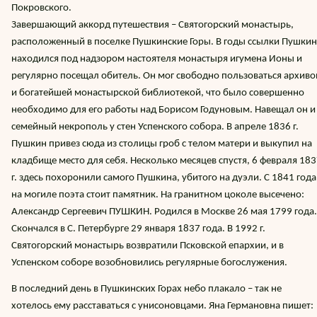
Покровского.
Завершающий аккорд путешествия – Святогорский монастырь,
расположенный в поселке Пушкинские Горы. В годы ссылки Пушкин
находился под надзором настоятеля монастыря игумена Ионы и
регулярно посещал обитель. Он мог свободно пользоваться архив
и богатейшей монастырской библиотекой, что было совершенно
необходимо для его работы над Борисом Годуновым. Навещал он и
семейный некрополь у стен Успенского собора. В апреле 1836 г.
Пушкин привез сюда из столицы гроб с телом матери и выкупил на
кладбище место для себя. Несколько месяцев спустя, 6 февраля 18
г. здесь похоронили самого Пушкина, убитого на дуэли. С 1841 года
на могиле поэта стоит памятник. На гранитном цоколе высечено:
Александр Сергеевич ПУШКИН. Родился в Москве 26 мая 1799 года.
Скончался в С. Петербурге 29 января 1837 года. В 1992 г.
Святогорский монастырь возвратили Псковской епархии, и в
Успенском соборе возобновились регулярные богослужения.
В последний день в Пушкинских Горах небо плакало – так не
хотелось ему расставаться с унисоновцами. Яна Германовна пишет: