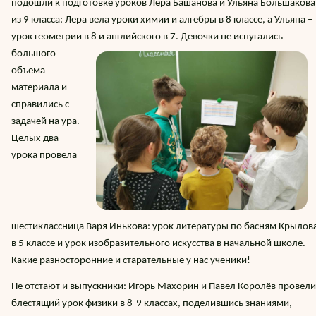
подошли к подготовке уроков Лера Башанова и Ульяна Большакова
из 9 класса: Лера вела уроки химии и алгебры в 8 классе, а Ульяна –
урок геометрии в 8 и английского в 7.
Девочки не испугались
большого
объема
материала и
справились с
задачей на ура.
Целых два
урока провела
шестиклассница Варя Инькова: урок литературы по басням Крылов
в 5 классе и урок изобразительного искусства в начальной школе.
Какие разносторонние и старательные у нас ученики!
Не отстают и выпускники: Игорь Махорин и Павел Королёв провели
блестящий урок физики в 8-9 классах, поделившись знаниями,