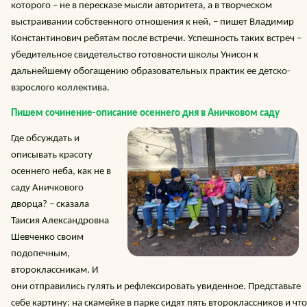
которого – не в пересказе мысли авторитета, а в творческом
выстраивании собственного отношения к ней, – пишет Владимир
Константинович ребятам после встречи. Успешность таких встреч –
убедительное свидетельство готовности школы Унисон к
дальнейшему обогащению образовательных практик ее детско-
взрослого коллектива.
Пишем сочинение-описание осеннего дня в Аничковом саду
Где обсуждать и
описывать красоту
осеннего неба, как не в
саду Аничкового
дворца? – сказала
Таисия Александровна
Шевченко своим
подопечным,
второклассникам. И
они отправились гулять и рефлексировать увиденное. Представьте
себе картину: на скамейке в парке сидят пять второклассников и что