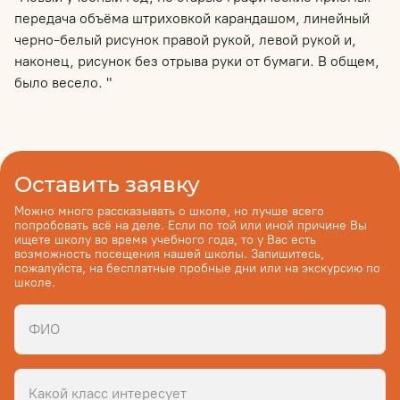
передача объёма штриховкой карандашом, линейный
черно-белый рисунок правой рукой, левой рукой и,
наконец, рисунок без отрыва руки от бумаги. В общем,
было весело. "
Оставить заявку
Можно много рассказывать о школе, но лучше всего
попробовать всё на деле. Если по той или иной причине Вы
ищете школу во время учебного года, то у Вас есть
возможность посещения нашей школы. Запишитесь,
пожалуйста, на бесплатные пробные дни или на экскурсию по
школе.