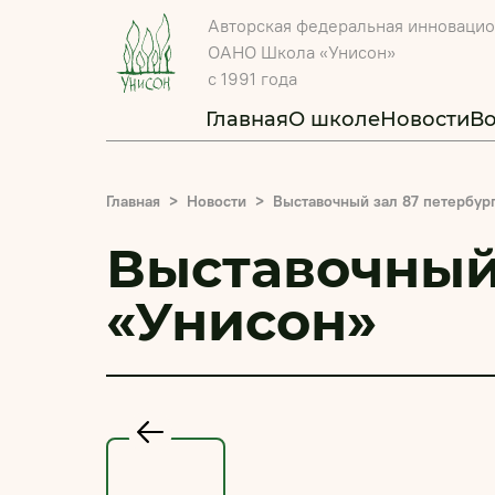
Авторская федеральная инноваци
ОАНО Школа «Унисон»
с 1991 года
Главная
О школе
Новости
В
Главная
Новости
Выставочный зал 87 петербур
Выставочный
«Унисон»