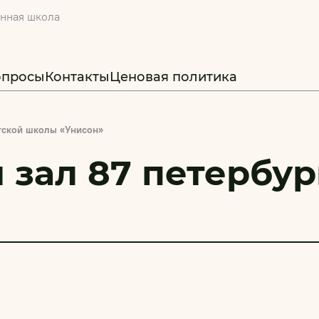
онная школа
опросы
Контакты
Ценовая политика
гской школы «Унисон»
 зал 87 петербу