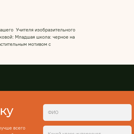
нашего Учителя изобразительного
ковой: Младшая школа: черное на
астительным мотивом с
ку
лучше всего