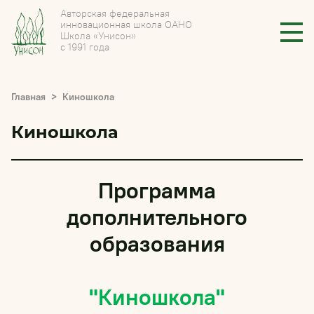
Авторская федеральная
инновационная школа ОАНО
Школа «Унисон»
с 1991 года
Главная
Киношкола
Киношкола
Программа
дополнительного
образования
"Киношкола"