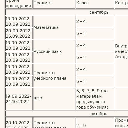
Сроки
Предмет
Класс
Контр
проведения
сентябрь
13.09.2022-
2 - 4
20.09.2022
Математика
20.09.2022-
5 - 11
25.09.2022
13.09.2022-
2 - 4
Внутр
20.09.2022
Русский язык
качес
13.09.2022-
(вход
5 - 11
20.09.2022
13.09.2022-
2 - 4
20.09.2022
Предметы
учебного плана
13.09.2022-
5 - 11
20.09.2022
5, 6, 7, 8, 9 (по
19.09.2022-
материалам
ВПР
24.10.2022
предыдущего
года обучения)
октябрь
Проме
20.10.2022-
Предметы
2 - 9
итога