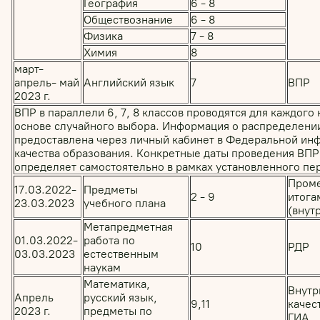
География
6 - 8
Обществознание
6 - 8
Физика
7 - 8
Химия
8
март-
апрель- май
Английский язык
7
ВПР
2023 г.
ВПР в параллели 6, 7, 8 классов проводятся для каждого
основе случайного выбора. Информация о распределени
предоставлена через личный кабинет в Федеральной ин
качества образования. Конкретные даты проведения ВПР 
определяет самостоятельно в рамках установленного пе
Проме
17.03.2022-
Предметы
2 - 9
итогам
23.03.2023
учебного плана
(внут
Метапредметная
01.03.2022-
работа по
10
РДР
03.03.2023
естественным
наукам
Математика,
Внутр
Апрель
русский язык,
9,11
качес
2023 г.
предметы по
ГИА