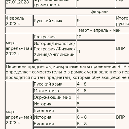
27.01.2023
грамотность
февраль
Февраль
Итого
Русский язык
9
2023 г.
русск
март - апрель - май
География
10
март-
История/Биология/
апрель- май
ВПР
География/Физика/
11
2023 г.
Химия/Английский
язык
Перечень предметов, конкретные даты проведения ВПР в 
определяет самостоятельно в рамках установленного пер
проводятся по тем предметам, которые обучающиеся не 
Русский язык
4 - 8
Математика
4 - 8
Окружающий мир
4
История
5
Биология
5
март-
апрель- май
История
6 - 8
ВПР
2023 г.
Биология
6 - 8