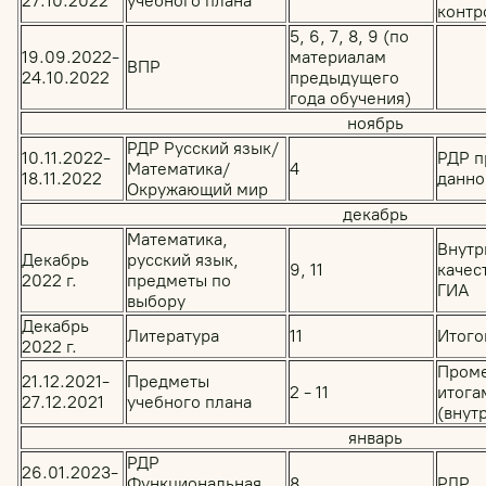
27.10.2022
учебного плана
контр
5, 6, 7, 8, 9 (по
19.09.2022-
материалам
ВПР
24.10.2022
предыдущего
года обучения)
ноябрь
РДР Русский язык/
10.11.2022-
РДР п
Математика/
4
18.11.2022
данно
Окружающий мир
декабрь
Математика,
Внутр
Декабрь
русский язык,
9, 11
качес
2022 г.
предметы по
ГИА
выбору
Декабрь
Литература
11
Итого
2022 г.
Проме
21.12.2021-
Предметы
2 - 11
итогам
27.12.2021
учебного плана
(внут
январь
РДР
26.01.2023-
Функциональная
8
РДР